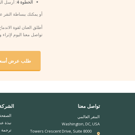
الخطوة 4
: أرسل الب
أو يمكنك ببساطة النقر ع
أطلق العنان لقوة الاندماج الس
تواصل معنا اليوم لإثراء 
طلب عرض أسع
تواصل معنا
الشركة
الصفحة 
المقر العالمي
نبذة عنا
Washington, DC, USA
ترجمة ال
8000 Towers Crescent Drive, Suite