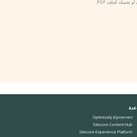
 تحميله كملف PDF.
عدة
Optimizely (Episerver)
Sitecore Content Hub
Sitecore Experience Platform