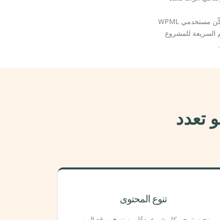
يضمن فريقنا من اللغويين الخبراء الدقة ومراعاة الأبعاد الثقافية في كل مشروع ترجمة نعمل به، مما يمكّن مستخدمي WPML
م السريعة للمشروع
و تعدد
تنوع المحتوى
نحن نترجم كل شيء بدءًا من نسخ موقع الويب