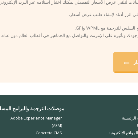
يانات لتلقي عرض الأسعار التفصيلي.يمكنك اختيار استلامه عبر البريد الإلكتروني أو
لى الزر أدناه لإنشاء طلب عرض أسعار.
لس للترجمة مع WPML وGPI.
وجودك وتأثيره على الإنترنت والتواصل مع الجماهير في أقطاب العالم دون عناء.
ار
موصلات الترجمة والبرامج المسا
الرئيسية
Adobe Experience Manager
(AEM)
مواقع الإلكترونية
Concrete CMS