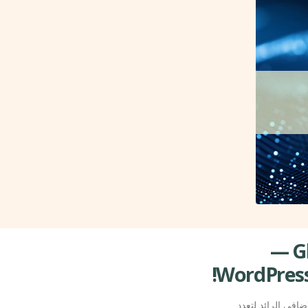
مرحبًا بك في Globalization Partners International —
املة بسلاسة مع WPML، وهو البرنامج الإضافي الرائد لتعدد