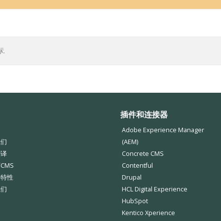
标.
插件和连接器
Adobe Experience Manager
我们
(AEM)
翻译
Concrete CMS
CMS
Contentful
器特性
Drupal
我们
HCL Digital Experience
HubSpot
Kentico Xperience