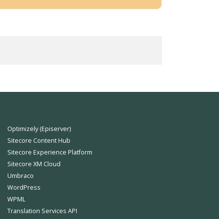
Optimizely (Episerver)
Sitecore Content Hub
Sitecore Experience Platform
Sitecore XM Cloud
Umbraco
WordPress
WPML
Translation Services API